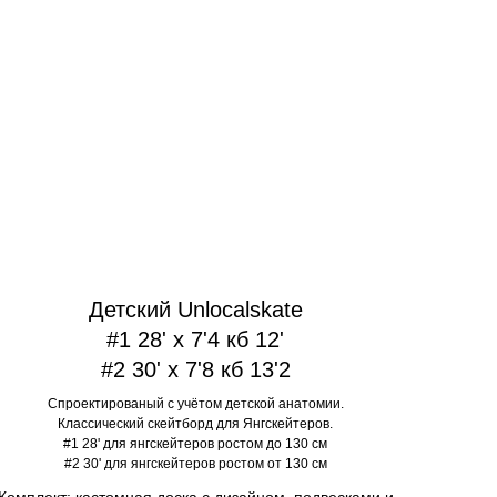
Детский Unlocalskate
#1 28' x 7'4 кб 12'
#2 30' x 7'8 кб 13'2
Спроектированый с учётом детской анатомии.
Классический скейтборд для Янгскейтеров.
#1 28' для янгскейтеров ростом до 130 см
#2 30' для янгскейтеров ростом от 130 см