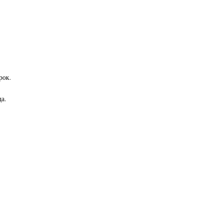
рок.
а.