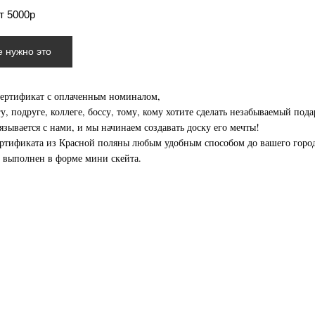
т 5000р
е нужно это
сертификат с оплаченным номиналом,
у, подруге, коллеге, боссу, тому, кому хотите сделать незабываемый пода
язывается с нами, и мы начинаем создавать доску его мечты!
ертификата из Красной поляны любым удобным способом до вашего город
 выполнен в форме мини скейта.