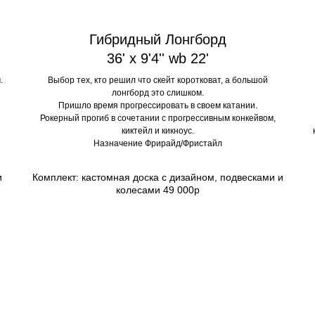
Гибридный Лонгборд
36' x 9'4'' wb 22'
.
Выбор тех, кто решил что скейт коротковат, а большой
лонгборд это слишком.
Пришло время прогрессировать в своем катании.
Рокерный прогиб в сочетании с прогрессивным конкейвом,
киктейл и кикноус.
Назначение Фрирайд/Фристайл
и
Комплект: кастомная доска с дизайном, подвесками и
колесами 49 000р