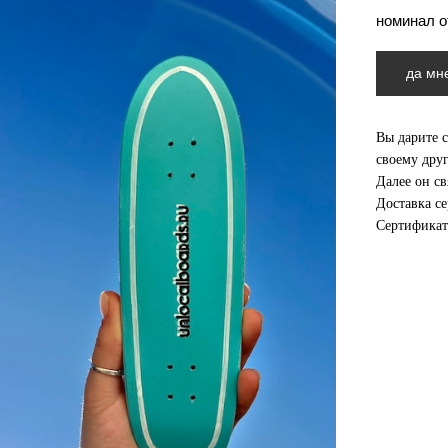
номинал о
да мн
Вы дарите 
своему друг
Далее он св
Доставка с
Сертификат