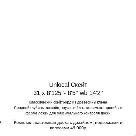
Unlocal Скейт
31 x 8'125''- 8'5'' wb 14'2''
Классический скейтборд из древесины клена
Средней глубины конкейв, ноус и тейл также имеют прогибы в
форме ложки для максимального контроля доски
Б
Комплект: кастомная доска с дизайном, подвесками и
колесами 49 000р