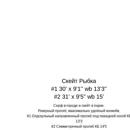
Скейт Рыбка
#1 30' x 9'1'' wb 13'3''
#2 31' x 9'5" wb 15'
Серф в городе и скейт в парке.
Рокерный прогиб, максимально удобный конкейв.
#1 Олдскульный направленный прогиб под передней ногой К
13'3
#2 Симметричный прогиб КБ 14'5