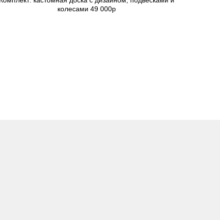
Комплект: кастомная доска с дизайном, подвесками и
колесами 49 000р